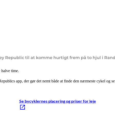
ey Republic til at komme hurtigt frem på to hjul i Rand
e halve time.
epublics app, der gør det nemt både at finde den nærmeste cykel og se, 
Se bycyklernes placering og priser for leje