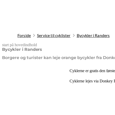
Forside
Service til cyklister
Bycykler i Randers
start på hovedindhold
senest opdateret 25. maj 2026
Bycykler i Randers
Borgere og turister kan leje orange bycykler fra Donk
Cyklerne er gratis den først
Cyklerne lejes via Donkey R