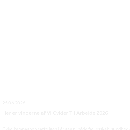
25.06.2026
Her er vinderne af Vi Cykler Til Arbejde 2026
Cykelkampagnen satte igen i år gang i både fællesskab, sundhed