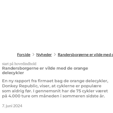
Forside
Nyheder
Randersborgerne er vilde med 
start på hovedindhold
senest opdateret 9. februar 2026
Randersborgerne er vilde med de orange
delecykler
En ny rapport fra firmaet bag de orange delecykler,
Donkey Republic, viser, at cyklerne er populære
som aldrig før. I gennemsnit har de 75 cykler været
på 4.000 ture om måneden i sommeren sidste år.
7. juni 2024