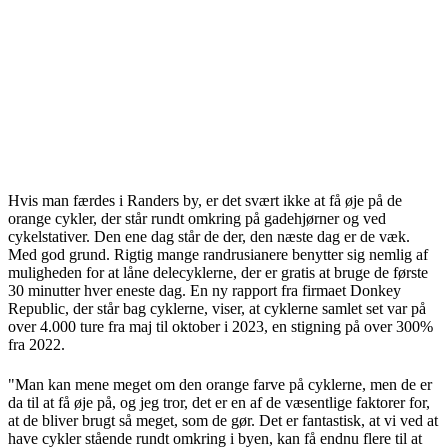
Hvis man færdes i Randers by, er det svært ikke at få øje på de
orange cykler, der står rundt omkring på gadehjørner og ved
cykelstativer. Den ene dag står de der, den næste dag er de væk.
Med god grund. Rigtig mange randrusianere benytter sig nemlig af
muligheden for at låne delecyklerne, der er gratis at bruge de første
30 minutter hver eneste dag. En ny rapport fra firmaet Donkey
Republic, der står bag cyklerne, viser, at cyklerne samlet set var på
over 4.000 ture fra maj til oktober i 2023, en stigning på over 300%
fra 2022.
"Man kan mene meget om den orange farve på cyklerne, men de er
da til at få øje på, og jeg tror, det er en af de væsentlige faktorer for,
at de bliver brugt så meget, som de gør. Det er fantastisk, at vi ved at
have cykler stående rundt omkring i byen, kan få endnu flere til at