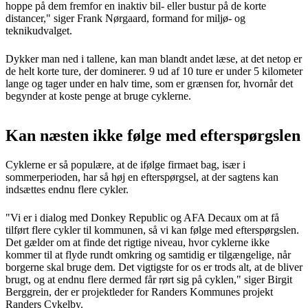
hoppe på dem fremfor en inaktiv bil- eller bustur på de korte
distancer," siger Frank Nørgaard, formand for miljø- og
teknikudvalget.
Dykker man ned i tallene, kan man blandt andet læse, at det netop er
de helt korte ture, der dominerer. 9 ud af 10 ture er under 5 kilometer
lange og tager under en halv time, som er grænsen for, hvornår det
begynder at koste penge at bruge cyklerne.
Kan næsten ikke følge med efterspørgslen
Cyklerne er så populære, at de ifølge firmaet bag, især i
sommerperioden, har så høj en efterspørgsel, at der sagtens kan
indsættes endnu flere cykler.
"Vi er i dialog med Donkey Republic og AFA Decaux om at få
tilført flere cykler til kommunen, så vi kan følge med efterspørgslen.
Det gælder om at finde det rigtige niveau, hvor cyklerne ikke
kommer til at flyde rundt omkring og samtidig er tilgængelige, når
borgerne skal bruge dem. Det vigtigste for os er trods alt, at de bliver
brugt, og at endnu flere dermed får rørt sig på cyklen," siger Birgit
Berggrein, der er projektleder for Randers Kommunes projekt
Randers Cykelby.