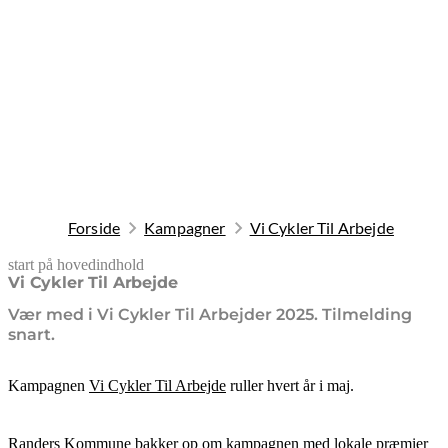
Forside
Kampagner
Vi Cykler Til Arbejde
start på hovedindhold
senest opdateret 9. februar 2026
Vi Cykler Til Arbejde
Vær med i Vi Cykler Til Arbejder 2025. Tilmelding
snart.
Kampagnen
Vi Cykler Til Arbejde
ruller hvert år i maj.
Randers Kommune bakker op om kampagnen med lokale præmier