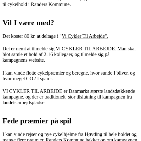
til cykelhold i Randers Kommune.
Vil I være med?
Det koster 80 kr. at deltage i "
Vi Cykler Til Arbejde".
Det er nemt at tilmelde sig Vi CYKLER TIL ARBEJDE. Man skal
blot samle et hold af 2-16 kollegaer, og tilmelde sig på
kampagnens
website
.
I kan vinde flotte cykelpræmier og beregne, hvor sunde I bliver, og
hvor meget CO2 I sparer.
VI CYKLER TIL ARBEJDE er Danmarks største landsdækkende
kampagne, og der er traditionelt stor tilslutning til kampagnen fra
landets arbejdspladser
Fede præmier på spil
I kan vinde rejser og nye cykelhjelme fra Høvding til hele holdet og
mange flere præmier. Randers Kommune bakker op om kampagnen